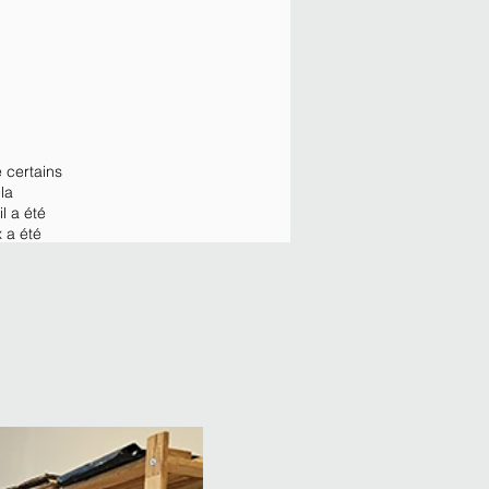
e certains
la
l a été
 a été